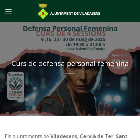
Skip
to
content
Curs de defensa personal femenina
Els ajuntaments de
Viladesens
,
Cervià de Ter
,
Sant