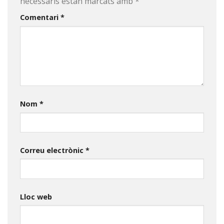
necessaris estan marcats amb
*
Comentari
*
Nom
*
Correu electrònic
*
Lloc web