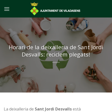
Skip
to
content
Horari de la deixalleria de Sant Jordi
Desvalls: reciclem plegats!
La deixalleria de
Sant Jordi Desvalls
està