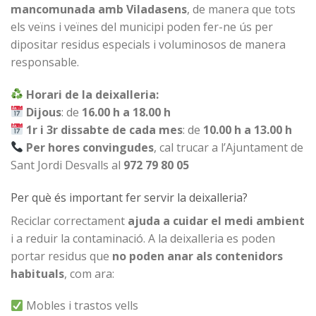
mancomunada amb Viladasens
, de manera que tots
els veïns i veïnes del municipi poden fer-ne ús per
dipositar residus especials i voluminosos de manera
responsable.
Horari de la deixalleria:
Dijous
: de
16.00 h a 18.00 h
1r i 3r dissabte de cada mes
: de
10.00 h a 13.00 h
Per hores convingudes
, cal trucar a l’Ajuntament de
Sant Jordi Desvalls al
972 79 80 05
Per què és important fer servir la deixalleria?
Reciclar correctament
ajuda a cuidar el medi ambient
i a reduir la contaminació. A la deixalleria es poden
portar residus que
no poden anar als contenidors
habituals
, com ara:
Mobles i trastos vells