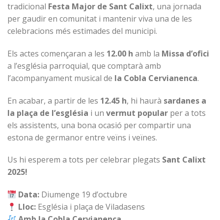
tradicional
Festa Major de Sant Calixt
, una jornada
per gaudir en comunitat i mantenir viva una de les
celebracions més estimades del municipi.
Els actes començaran a les
12.00 h
amb la
Missa d’ofici
a l’església parroquial, que comptarà amb
l’acompanyament musical de
la Cobla Cervianenca
.
En acabar, a partir de les
12.45 h
, hi haurà
sardanes a
la plaça de l’església
i un
vermut popular
per a tots
els assistents, una bona ocasió per compartir una
estona de germanor entre veïns i veïnes.
Us hi esperem a tots per celebrar plegats
Sant Calixt
2025!
Data:
Diumenge 19 d’octubre
Lloc:
Església i plaça de Viladasens
Amb la Cobla Cervianenca