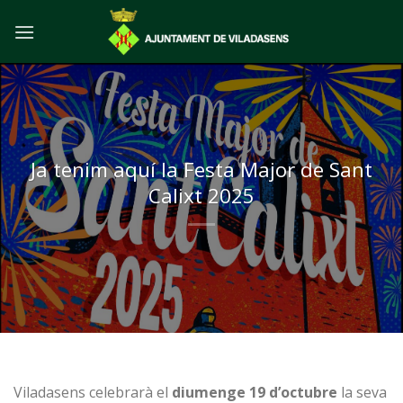
Skip
to
content
Ja tenim aquí la Festa Major de Sant
Calixt 2025
Viladasens celebrarà el
diumenge 19 d’octubre
la seva